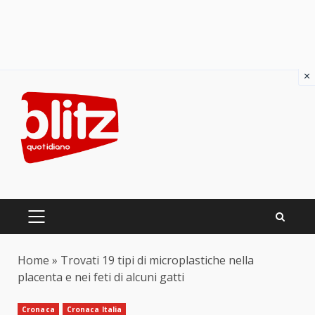
×
Skip
to
content
PRIMARY
MENU
Home
»
Trovati 19 tipi di microplastiche nella
placenta e nei feti di alcuni gatti
Cronaca
Cronaca Italia