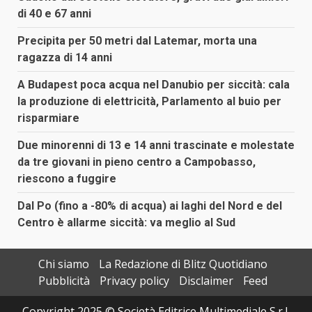
di 40 e 67 anni
Precipita per 50 metri dal Latemar, morta una
ragazza di 14 anni
A Budapest poca acqua nel Danubio per siccità: cala
la produzione di elettricità, Parlamento al buio per
risparmiare
Due minorenni di 13 e 14 anni trascinate e molestate
da tre giovani in pieno centro a Campobasso,
riescono a fuggire
Dal Po (fino a -80% di acqua) ai laghi del Nord e del
Centro è allarme siccità: va meglio al Sud
Chi siamo
La Redazione di Blitz Quotidiano
Pubblicità
Privacy policy
Disclaimer
Feed
Copyright 2025 © Società Editrice Multimediale S.r.l.