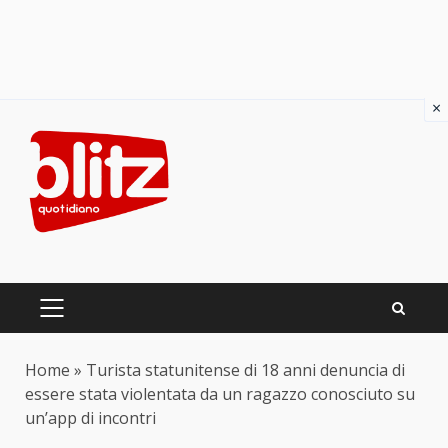
×
Skip
to
content
PRIMARY
MENU
Home
»
Turista statunitense di 18 anni denuncia di
essere stata violentata da un ragazzo conosciuto su
un’app di incontri