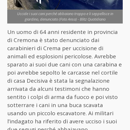
Uccide i suoi cani perché abbaiano troppo e li seppellisce in
giardino, denunciato (Foto Ansa) - Blitz Quotidiano
Un uomo di 64 anni residente in provincia
di Cremona è stato denunciato dai
carabinieri di Crema per uccisione di
animali ed esplosioni pericolose. Avrebbe
sparato ai suoi due cani con una carabina e
poi avrebbe sepolto le carcasse nel cortile
di casa Decisiva è stata la segnalazione
arrivata da alcuni testimoni che hanno
sentito i colpi di arma da fuoco e poi visto
sotterrare i cani in una buca scavata
usando un piccolo escavatore. Ai militari
l’indagato ha riferito di avere ucciso i suoi
due segugi perché abbaiavano