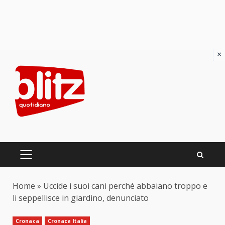
×
Skip
to
content
PRIMARY
MENU
Home
»
Uccide i suoi cani perché abbaiano troppo e
li seppellisce in giardino, denunciato
Cronaca
Cronaca Italia