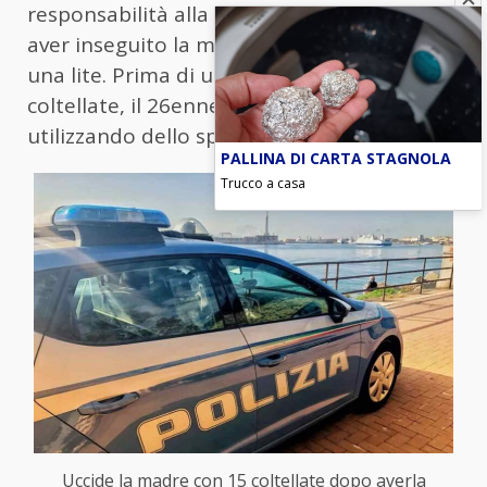
responsabilità alla Polizia, raccontando di
aver inseguito la madre in casa durante
una lite. Prima di uccidere la madre con 15
coltellate, il 26enne ha stordito la mamma
utilizzando dello spray al peperoncino.
PALLINA DI CARTA STAGNOLA
Trucco a casa
Uccide la madre con 15 coltellate dopo averla