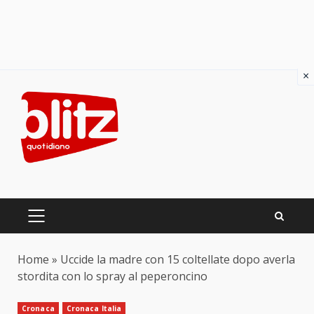
×
Skip
to
content
PRIMARY
MENU
Home
»
Uccide la madre con 15 coltellate dopo averla
stordita con lo spray al peperoncino
Cronaca
Cronaca Italia