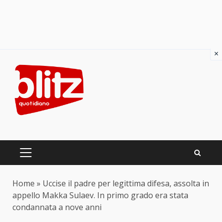
×
Skip
to
content
PRIMARY
MENU
Home
»
Uccise il padre per legittima difesa, assolta in
appello Makka Sulaev. In primo grado era stata
condannata a nove anni