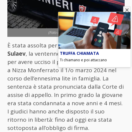
(Foto d'archivio Ansa)
È stata assolta per legittima difesa
Makka
Sulaev
, la ventenne processata a
Torino
TRUFFA CHIAMATA
Ti chiamano e poi attaccano
per avere ucciso il
padre
con due coltellate
a Nizza Monferrato il 1/o marzo 2024 nel
corso dell’ennesima lite in famiglia. La
sentenza è stata pronunciata dalla Corte di
assise di appello. In primo grado la giovane
era stata condannata a nove anni e 4 mesi.
I giudici hanno anche disposto il suo
ritorno in libertà: fino ad oggi era stata
sottoposta all’obbligo di firma.