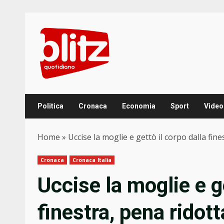
Skip
to
content
Politica
Cronaca
Economia
Sport
Video
Home
»
Uccise la moglie e gettò il corpo dalla fin
Cronaca
Cronaca Italia
Uccise la moglie e ge
finestra, pena ridott