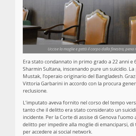
Uccise la moglie e gettò il corpo dalla finestra, pena 
Era stato condannato in primo grado a 22 anni e 6
Sharmin Sultana, inscenando pure un suicidio. La 
Mustak, l’operaio originario del Bangladesh. Graz
Vittoria Garbarini in accordo con la procura gener
reclusione.
L’imputato aveva fornito nel corso del tempo versi
tanto che il delitto era stato considerato un suic
incidente. Per la Corte di assise di Genova l’
uomo
a
delitto per impedire alla moglie di emanciparsi, d
per accedere ai social network.