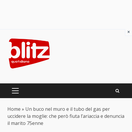
×
Skip
to
content
PRIMARY
MENU
Home
»
Un buco nel muro e il tubo del gas per
uccidere la moglie: che però fiuta l’ariaccia e denuncia
il marito 75enne