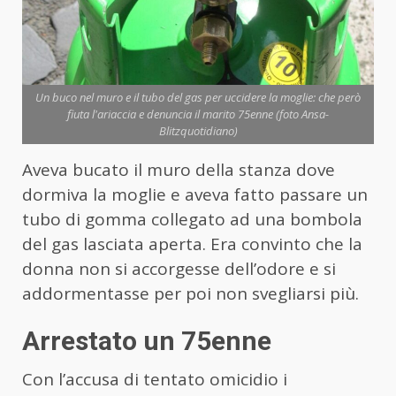
Un buco nel muro e il tubo del gas per uccidere la moglie: che però
fiuta l'ariaccia e denuncia il marito 75enne (foto Ansa-
Blitzquotidiano)
Aveva bucato il muro della stanza dove
dormiva la moglie e aveva fatto passare un
tubo di gomma collegato ad una bombola
del gas lasciata aperta. Era convinto che la
donna non si accorgesse dell’odore e si
addormentasse per poi non svegliarsi più.
Arrestato un 75enne
Con l’accusa di tentato omicidio i