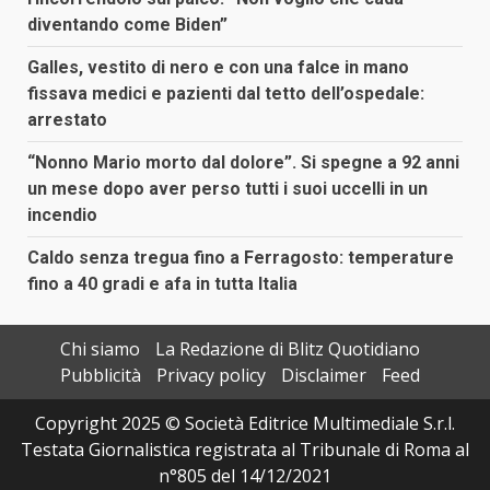
diventando come Biden”
Galles, vestito di nero e con una falce in mano
fissava medici e pazienti dal tetto dell’ospedale:
arrestato
“Nonno Mario morto dal dolore”. Si spegne a 92 anni
un mese dopo aver perso tutti i suoi uccelli in un
incendio
Caldo senza tregua fino a Ferragosto: temperature
fino a 40 gradi e afa in tutta Italia
Chi siamo
La Redazione di Blitz Quotidiano
Pubblicità
Privacy policy
Disclaimer
Feed
Copyright 2025 © Società Editrice Multimediale S.r.l.
Testata Giornalistica registrata al Tribunale di Roma al
n°805 del 14/12/2021