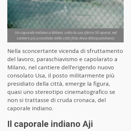
Un caporale indiano a Milano: sotto la sua sferza 50 operai, nel
cantiere più presidiato della città (foto Ansa-Blitzquotidiano)
Nella sconcertante vicenda di sfruttamento
del lavoro, paraschiavismo e capolarato a
Milano, nel cantiere dell’erigendo nuovo
consolato Usa, il posto militarmente più
presidiato della città, emerge la figura,
quasi uno stereotipo cinematografico se
non si trattasse di cruda cronaca, del
caporale indiano.
Il caporale indiano Aji