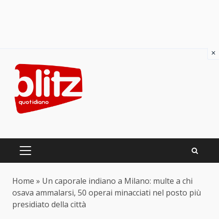
×
Skip
to
content
PRIMARY
MENU
Home
»
Un caporale indiano a Milano: multe a chi
osava ammalarsi, 50 operai minacciati nel posto più
presidiato della città