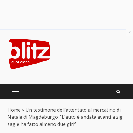
×
Skip
to
content
PRIMARY
MENU
Home
»
Un testimone dell’attentato al mercatino di
Natale di Magdeburgo: “L’auto è andata avanti a zig
zag e ha fatto almeno due giri”