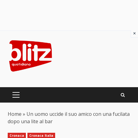
×
Skip
to
content
PRIMARY
MENU
Home
»
Un uomo uccide il suo amico con una fucilata
dopo una lite al bar
Cronaca
Cronaca Italia