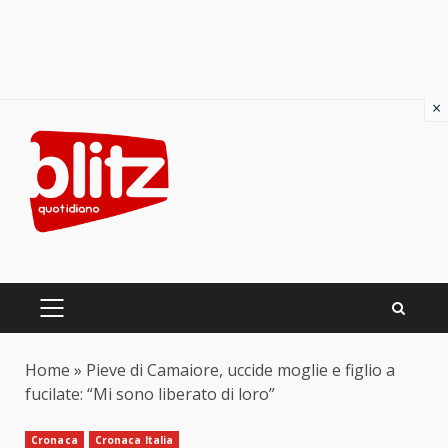
×
Skip
to
content
PRIMARY
MENU
Home
»
Pieve di Camaiore, uccide moglie e figlio a
fucilate: “Mi sono liberato di loro”
Cronaca
Cronaca Italia