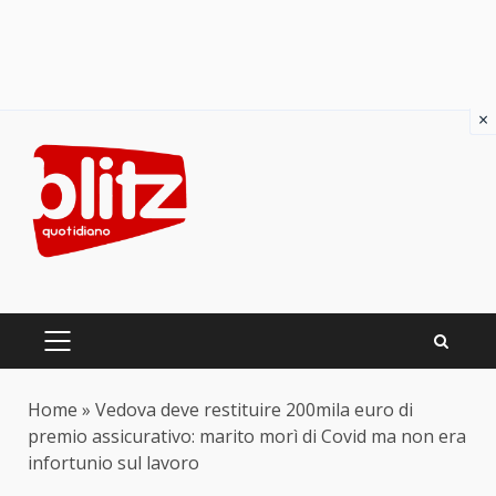
×
Skip
to
content
PRIMARY
MENU
Home
»
Vedova deve restituire 200mila euro di
premio assicurativo: marito morì di Covid ma non era
infortunio sul lavoro