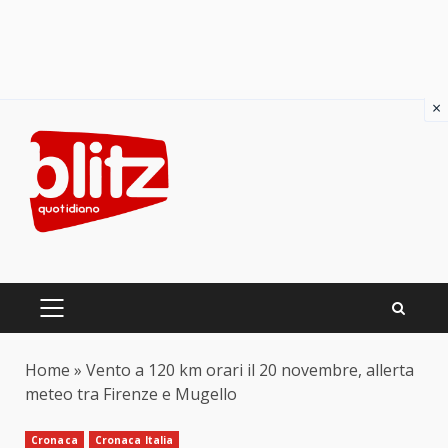
×
Skip
to
content
PRIMARY
MENU
Home
»
Vento a 120 km orari il 20 novembre, allerta
meteo tra Firenze e Mugello
Cronaca
Cronaca Italia