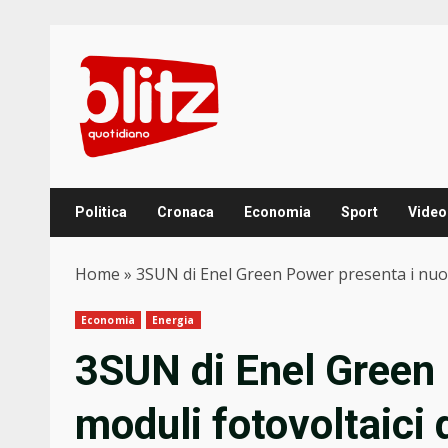
Skip
to
content
Politica
Cronaca
Economia
Sport
Video
Home
»
3SUN di Enel Green Power presenta i nuov
Economia
Energia
3SUN di Enel Green 
moduli fotovoltaici 