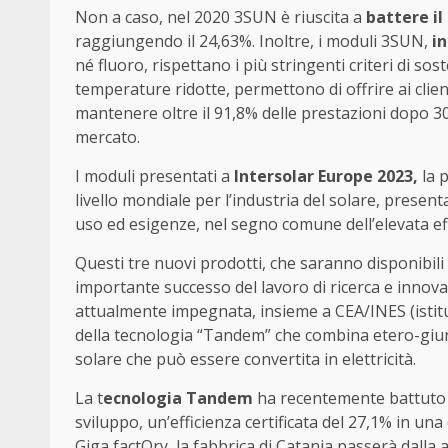
Non a caso, nel 2020 3SUN è riuscita a
battere il
raggiungendo il 24,63%. Inoltre, i moduli 3SUN,
i
né fluoro, rispettano i più stringenti criteri di so
temperature ridotte, permettono di offrire ai clie
mantenere oltre il 91,8% delle prestazioni dopo 30
mercato.
I moduli presentati a
Intersolar Europe 2023,
la p
livello mondiale per l’industria del solare, presenta
uso ed esigenze, nel segno comune dell’elevata eff
Questi tre nuovi prodotti, che saranno disponibil
importante successo del lavoro di ricerca e innova
attualmente impegnata, insieme a CEA/INES (istitut
della tecnologia “Tandem” che combina etero-giun
solare che può essere convertita in elettricità.
La t
ecnologia Tandem
ha recentemente battuto u
sviluppo, un’efficienza certificata del 27,1% in un
Giga factOry, la fabbrica di Catania passerà dalla