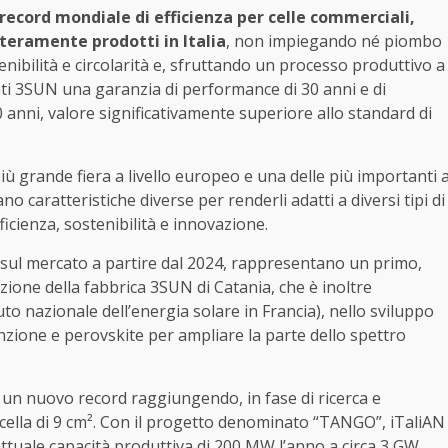
 record mondiale di efficienza per celle commerciali,
nteramente prodotti in Italia
, non impiegando né piombo
stenibilità e circolarità e, sfruttando un processo produttivo a
nti 3SUN una garanzia di performance di 30 anni e di
 anni, valore significativamente superiore allo standard di
iù grande fiera a livello europeo e una delle più importanti 
no caratteristiche diverse per renderli adatti a diversi tipi di
icienza, sostenibilità e innovazione.
i sul mercato a partire dal 2024, rappresentano un primo,
zione della fabbrica 3SUN di Catania, che è inoltre
o nazionale dell’energia solare in Francia), nello sviluppo
zione e perovskite per ampliare la parte dello spettro
n nuovo record raggiungendo, in fase di ricerca e
a cella di 9 cm². Con il progetto denominato “TANGO”, iTaliAN
 attuale capacità produttiva di 200 MW l’anno a circa 3 GW