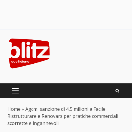
Skip
to
content
PRIMARY
MENU
Home
»
Agcm, sanzione di 4,5 milioni a Facile
Ristrutturare e Renovars per pratiche commerciali
scorrette e ingannevoli