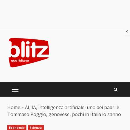
×
Skip
to
content
PRIMARY
MENU
Home
»
AI, IA, intelligenza artificiale, uno dei padri è
Tommaso Poggio, genovese, pochi in Italia lo sanno
Economia
Scienza