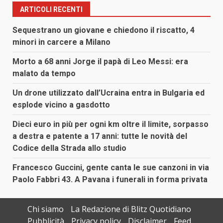
ARTICOLI RECENTI
Sequestrano un giovane e chiedono il riscatto, 4
minori in carcere a Milano
Morto a 68 anni Jorge il papà di Leo Messi: era
malato da tempo
Un drone utilizzato dall’Ucraina entra in Bulgaria ed
esplode vicino a gasdotto
Dieci euro in più per ogni km oltre il limite, sorpasso
a destra e patente a 17 anni: tutte le novità del
Codice della Strada allo studio
Francesco Guccini, gente canta le sue canzoni in via
Paolo Fabbri 43. A Pavana i funerali in forma privata
Chi siamo
La Redazione di Blitz Quotidiano
Pubblicità
Privacy policy
Disclaimer
Feed