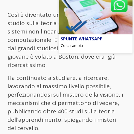
Così è diventato un grande esperto dello
studio sulla teoria dell’apprendimento, dei
sistemi non lineari, della neuroscienza
SPUNTE WHATSAPP
computazionale. E’ stato subito adottato
Cosa cambia
dai grandi studiosi della materia e ancora
giovane è volato a Boston, dove era già
ricercatissimo.
Ha continuato a studiare, a ricercare,
lavorando al massimo livello possibile,
perfezionandosi sul mistero della visione, i
meccanismi che ci permettono di vedere,
pubblicando oltre 400 studi sulla teoria
dell’apprendimento, spiegando i misteri
del cervello.