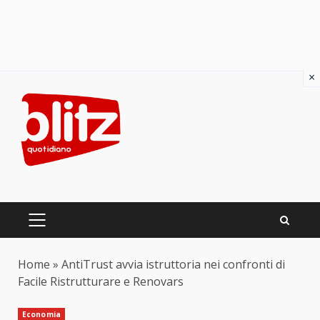
×
Skip
to
content
PRIMARY
MENU
Home
»
AntiTrust avvia istruttoria nei confronti di
Facile Ristrutturare e Renovars
Economia