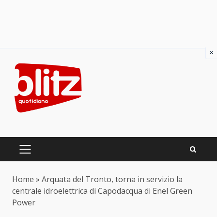
×
Skip
to
content
PRIMARY
MENU
Home
»
Arquata del Tronto, torna in servizio la
centrale idroelettrica di Capodacqua di Enel Green
Power