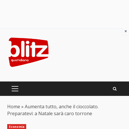
×
Skip
to
content
PRIMARY
MENU
Home
»
Aumenta tutto, anche il cioccolato.
Preparatevi: a Natale sarà caro torrone
Economia