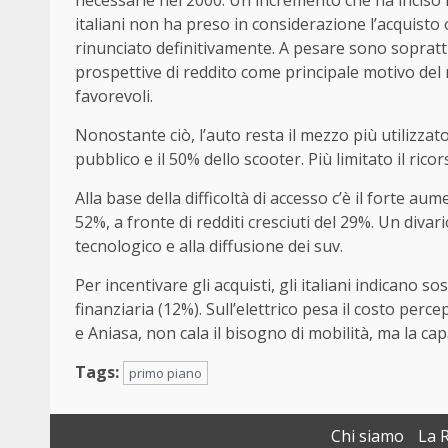
necessarie nel 2000. Un incremento che ha inciso in
italiani non ha preso in considerazione l’acquisto
rinunciato definitivamente. A pesare sono soprattu
prospettive di reddito come principale motivo del 
favorevoli.
Nonostante ciò, l’auto resta il mezzo più utilizzat
pubblico e il 50% dello scooter. Più limitato il rico
Alla base della difficoltà di accesso c’è il forte au
52%, a fronte di redditi cresciuti del 29%. Un divari
tecnologico e alla diffusione dei suv.
Per incentivare gli acquisti, gli italiani indicano s
finanziaria (12%). Sull’elettrico pesa il costo perc
e Aniasa, non cala il bisogno di mobilità, ma la cap
Tags:
primo piano
Chi siamo
La 