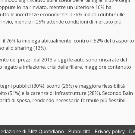
 modo significativo sulle scelte delle famiglie. Il 59% degli
 oppure lo ha rinviato, mentre un ulteriore 10% ha
tto le incertezze economiche: il 36% indica i dubbi sulle
rinvio, mentre il 25% attende condizioni di mercato più
o: il 76% la impiega abitualmente, contro il 52% del trasporto
rso allo sharing (13%).
mento dei prezzi: dal 2013 a oggi le auto sono rincarate del
o legato a inflazione, crisi delle filiere, maggiore contenuto
ostegni pubblici (30%), sconti (26%) e maggiore flessibilità
epito (51%) e la carenza di infrastrutture (28%). Secondo Bain
acità di spesa, rendendo necessarie formule più flessibili.
Redazione di Blitz Quotidiano
Pubblicità
Privacy policy
Di