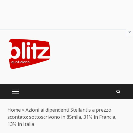
×
Skip
to
content
PRIMARY
MENU
Home
»
Azioni ai dipendenti Stellantis a prezzo
scontato: sottoscrivono in 85mila, 31% in Francia,
13% in Italia