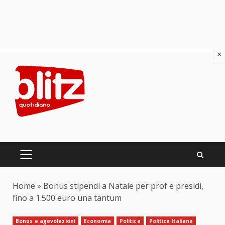
×
Skip
to
content
PRIMARY
MENU
Home
»
Bonus stipendi a Natale per prof e presidi,
fino a 1.500 euro una tantum
Bonus e agevolazioni
Economia
Politica
Politica Italiana