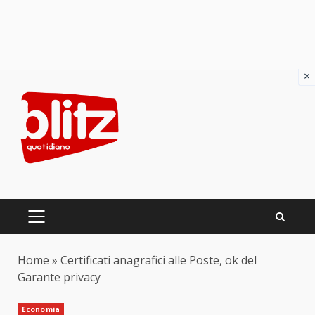
×
Skip
to
content
PRIMARY
MENU
Home
»
Certificati anagrafici alle Poste, ok del
Garante privacy
Economia