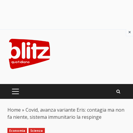
×
Skip
to
content
PRIMARY
MENU
Home
»
Covid, avanza variante Eris: contagia ma non
fa niente, sistema immunitario la respinge
Economia
Scienza