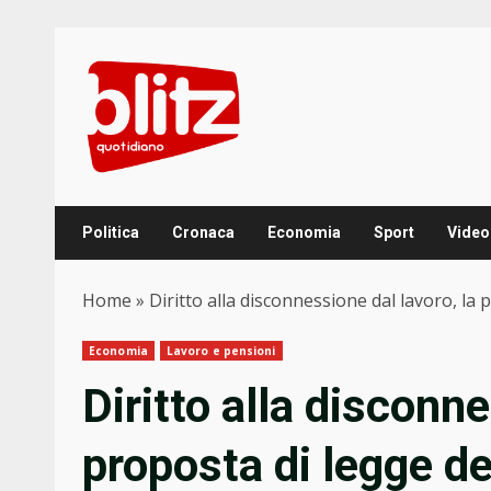
Skip
to
content
Politica
Cronaca
Economia
Sport
Video
Home
»
Diritto alla disconnessione dal lavoro, la
Economia
Lavoro e pensioni
Diritto alla disconne
proposta di legge d