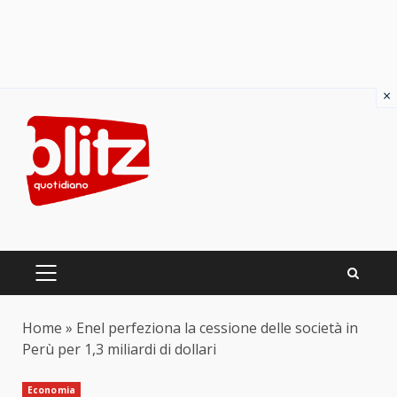
×
Skip
to
content
PRIMARY
MENU
Home
»
Enel perfeziona la cessione delle società in
Perù per 1,3 miliardi di dollari
Economia