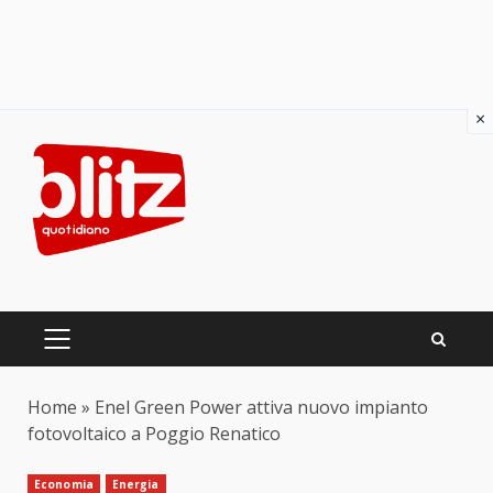
×
Skip
to
content
PRIMARY
MENU
Home
»
Enel Green Power attiva nuovo impianto
fotovoltaico a Poggio Renatico
Economia
Energia