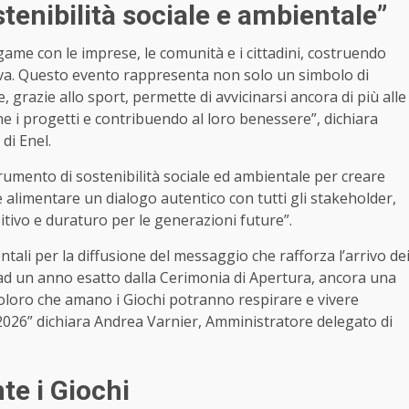
tenibilità sociale e ambientale”
egame con le imprese, le comunità e i cittadini, costruendo
siva. Questo evento rappresenta non solo un simbolo di
grazie allo sport, permette di avvicinarsi ancora di più alle
 i progetti e contribuendo al loro benessere”, dichiara
di Enel.
rumento di sostenibilità sociale ed ambientale per creare
o e alimentare un dialogo autentico con tutti gli stakeholder,
tivo e duraturo per le generazioni future”.
tali per la diffusione del messaggio che rafforza l’arrivo de
 ad un anno esatto dalla Cerimonia di Apertura, ancora una
 coloro che amano i Giochi potranno respirare e vivere
 2026” dichiara Andrea Varnier, Amministratore delegato di
te i Giochi