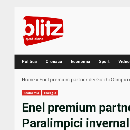
Skip
to
content
Politica
Cronaca
Economia
Sport
Video
Home
»
Enel premium partner dei Giochi Olimpici 
Economia
Energia
Enel premium partne
Paralimpici inverna