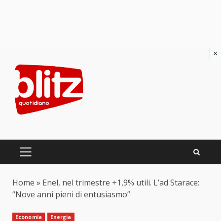
×
Skip
to
content
PRIMARY
MENU
Home
»
Enel, nel trimestre +1,9% utili. L’ad Starace:
“Nove anni pieni di entusiasmo”
Economia
Energia