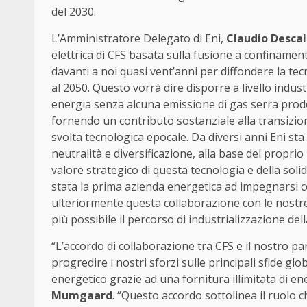
del 2030.
L’Amministratore Delegato di Eni,
Claudio Descal
elettrica di CFS basata sulla fusione a confinamen
davanti a noi quasi vent’anni per diffondere la tec
al 2050. Questo vorrà dire disporre a livello indust
energia senza alcuna emissione di gas serra prodo
fornendo un contributo sostanziale alla transizio
svolta tecnologica epocale. Da diversi anni Eni st
neutralità e diversificazione, alla base del propr
valore strategico di questa tecnologia e della solidi
stata la prima azienda energetica ad impegnarsi 
ulteriormente questa collaborazione con le nostre
più possibile il percorso di industrializzazione dell
“L’accordo di collaborazione tra CFS e il nostro par
progredire i nostri sforzi sulle principali sfide g
energetico grazie ad una fornitura illimitata di en
Mumgaard
. “Questo accordo sottolinea il ruolo 