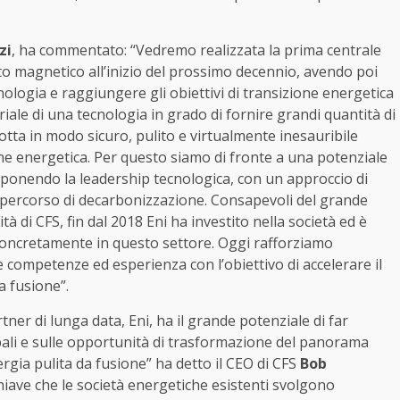
zi
, ha commentato: “Vedremo realizzata la prima centrale
to magnetico all’inizio del prossimo decennio, avendo poi
nologia e raggiungere gli obiettivi di transizione energetica
riale di una tecnologia in grado di fornire grandi quantità di
tta in modo sicuro, pulito e virtualmente inesauribile
ne energetica. Per questo siamo di fronte a una potenziale
a ponendo la leadership tecnologica, con un approccio di
io percorso di decarbonizzazione. Consapevoli del grande
tà di CFS, fin dal 2018 Eni ha investito nella società ed è
concretamente in questo settore. Oggi rafforziamo
 competenze ed esperienza con l’obiettivo di accelerare il
a fusione”.
tner di lunga data, Eni, ha il grande potenziale di far
lobali e sulle opportunità di trasformazione del panorama
ergia pulita da fusione” ha detto il CEO di CFS
Bob
chiave che le società energetiche esistenti svolgono