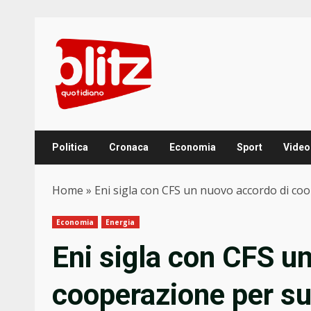
Skip
to
content
Politica
Cronaca
Economia
Sport
Video
Home
»
Eni sigla con CFS un nuovo accordo di coo
Economia
Energia
Eni sigla con CFS u
cooperazione per su