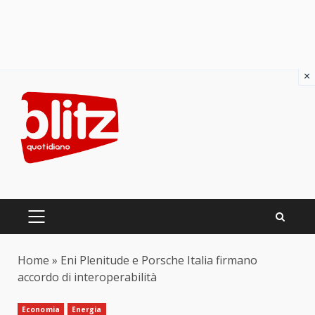
×
Skip
to
content
PRIMARY
MENU
Home
»
Eni Plenitude e Porsche Italia firmano
accordo di interoperabilità
Economia
Energia