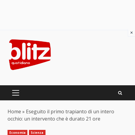
×
Skip
to
content
PRIMARY
MENU
Home
»
Eseguito il primo trapianto di un intero
occhio: un intervento che è durato 21 ore
Economia
Scienza