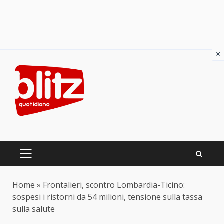
×
Skip
to
content
PRIMARY
MENU
Home
»
Frontalieri, scontro Lombardia-Ticino:
sospesi i ristorni da 54 milioni, tensione sulla tassa
sulla salute