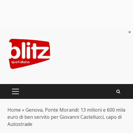
×
Skip
to
content
PRIMARY
MENU
Home
»
Genova, Ponte Morandi: 13 milioni e 600 mila
euro di ben servito per Giovanni Castellucci, capo di
Autostrade