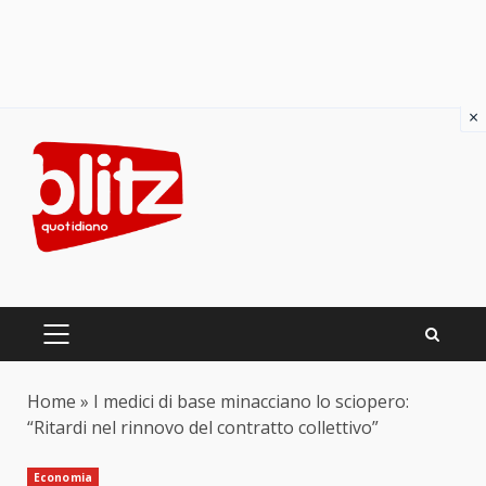
×
Skip
to
content
PRIMARY
MENU
Home
»
I medici di base minacciano lo sciopero:
“Ritardi nel rinnovo del contratto collettivo”
Economia