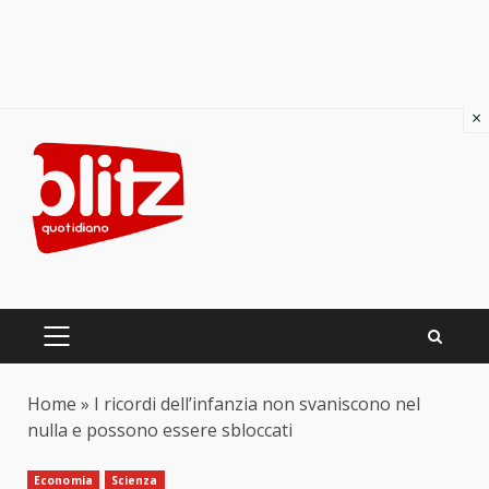
×
Skip
to
content
PRIMARY
MENU
Home
»
I ricordi dell’infanzia non svaniscono nel
nulla e possono essere sbloccati
Economia
Scienza