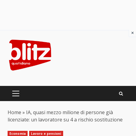
×
Skip
to
content
PRIMARY
MENU
Home
»
IA, quasi mezzo milione di persone già
licenziate: un lavoratore su 4 a rischio sostituzione
Economia
Lavoro e pensioni