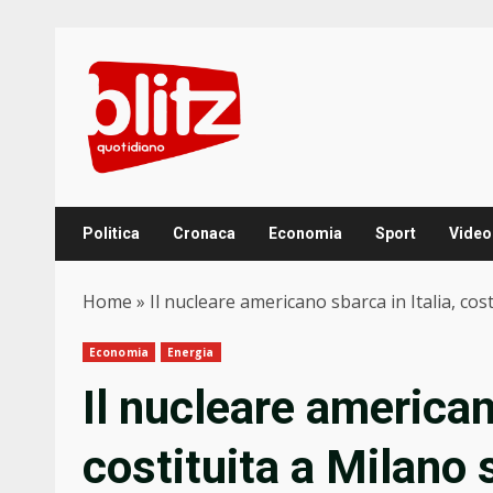
Skip
to
content
Politica
Cronaca
Economia
Sport
Video
Home
»
Il nucleare americano sbarca in Italia, cos
Economia
Energia
Il nucleare americano
costituita a Milano 