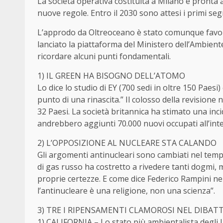
La società operativa costituita a Milano è pronta 
nuove regole. Entro il 2030 sono attesi i primi segn
L’approdo da Oltreoceano è stato comunque favori
lanciato la piattaforma del Ministero dell’Ambiente
ricordare alcuni punti fondamentali.
1) IL GREEN HA BISOGNO DELL’ATOMO
Lo dice lo studio di EY (700 sedi in oltre 150 Paesi)
punto di una rinascita.” Il colosso della revisione 
32 Paesi. La società britannica ha stimato una inc
andrebbero aggiunti 70.000 nuovi occupati all’inte
2) L’OPPOSIZIONE AL NUCLEARE STA CALANDO
Gli argomenti antinucleari sono cambiati nel tempo;
di gas russo ha costretto a rivedere tanti dogmi, 
proprie certezze. E come dice Federico Rampini nel
l’antinucleare è una religione, non una scienza”.
3) TRE I RIPENSAMENTI CLAMOROSI NEL DIBAT
1) CALIFORNIA – Lo stato più ambientalista degli U