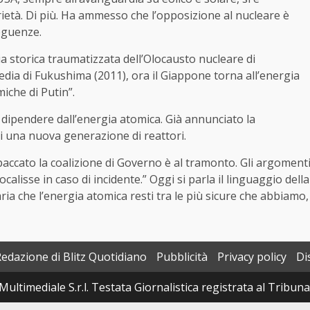
ietà. Di più. Ha ammesso che l’opposizione al nucleare è
eguenze.
storica traumatizzata dell’Olocausto nucleare di
edia di Fukushima (2011), ora il Giappone torna all’energia
iche di Putin”.
 dipendere dall’energia atomica. Già annunciato la
 di una nuova generazione di reattori.
accato la coalizione di Governo è al tramonto. Gli argoment
calisse in caso di incidente.” Oggi si parla il linguaggio della
a che l’energia atomica resti tra le più sicure che abbiamo,
Redazione di Blitz Quotidiano
Pubblicità
Privacy policy
Di
Multimediale S.r.l. Testata Giornalistica registrata al Tribun