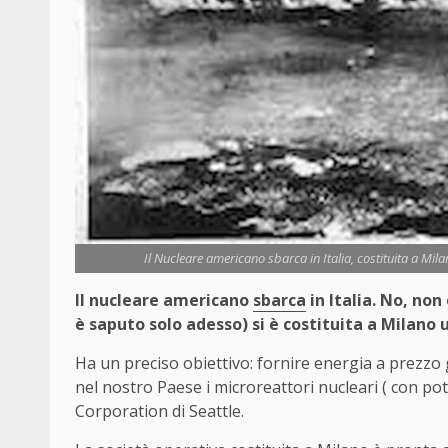
Il Nucleare americano sbarca in Italia, costituita a Mil
Il nucleare americano
sbarca
in Italia. No, non
è saputo solo adesso) si è costituita a Milano 
Ha un preciso obiettivo: fornire energia a prezzo g
nel nostro Paese i microreattori nucleari ( con po
Corporation di Seattle.