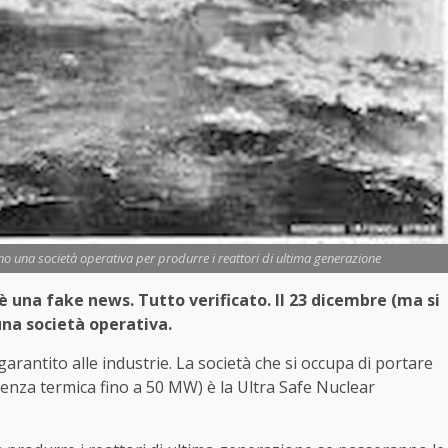
ano una società operativa per produrre i reattori di ultima generazione
 è una fake news. Tutto verificato. Il 23 dicembre (ma si
una società operativa.
arantito alle industrie. La società che si occupa di portare
tenza termica fino a 50 MW) è la Ultra Safe Nuclear