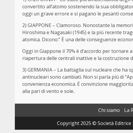
convertito all’atomo sostenendo la sua obbligator
oggi un grave errore e si pagano le pesanti cons
2) GIAPPONE – Clamoroso. Nonostante la memoria 
Hiroshima e Nagasaki (1945) e la più recente trag
atomica. Dicono:” È una delle conseguenze econom
Oggi in Giappone il 70% è d’accordo per tornare a
riapertura delle centrali inattive e la costruzione
3) GERMANIA – La battaglia sul nucleare che ha sp
antinucleari sono cambiati. Non si parla più di “Apo
convenienza economica. È convinzione maggioritari
alla pari di vento e sole..
Chi siamo
La 
Copyright 2025 © Società Editrice 