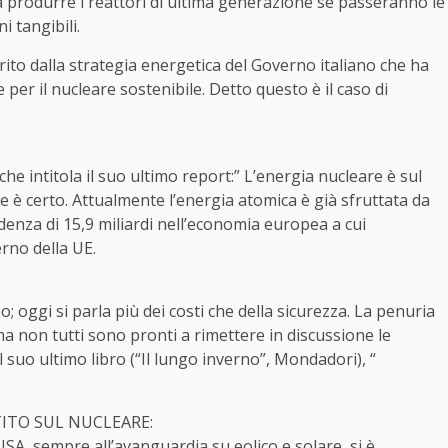
a produrre i reattori di ultima generazione se passeranno le
i tangibili.
to dalla strategia energetica del Governo italiano che ha
 per il nucleare sostenibile. Detto questo è il caso di
 che intitola il suo ultimo report:” L’energia nucleare è sul
ne è certo. Attualmente l’energia atomica è già sfruttata da
idenza di 15,9 miliardi nell’economia europea a cui
rno della UE.
 oggi si parla più dei costi che della sicurezza. La penuria
ma non tutti sono pronti a rimettere in discussione le
 suo ultimo libro (“Il lungo inverno”, Mondadori), “
TITO SUL NUCLEARE:
SA, sempre all’avanguardia su eolico e solare, si è