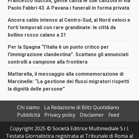
Francesco Guccini, gente canta le sue canzoni in via
Paolo Fabbri 43. A Pavana i funerali in forma privata
Ancora caldo intenso al Centro-Sud, al Nord veloci e
forti temporali con rare grandinate: le città da
bollino rosso calano a 21
Per la Spagna “l’Italia è un punto critico per
l’immigrazione clandestina”. Scattano gli annunciati
controlli a campione alla frontiera
Mattarella, il messaggio alla commemorazione di
Marcinelle: “La gestione dei flussi migratori rispetti
la dignità delle persone”
Chi siamo
La Redazione di Blitz Quotidiano
Pubblicità
Privacy policy
Disclaimer
Feed
Copyright 2025 © Società Editrice Multimediale S.r.l.
Testata Giornalistica registrata al Tribunale di Roma al