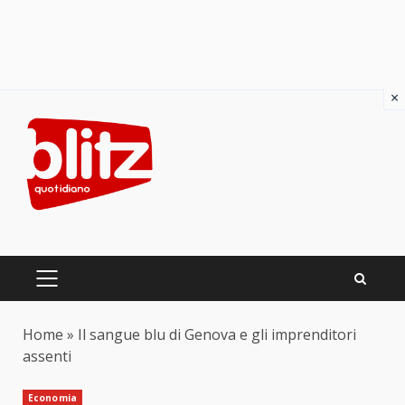
×
Skip
to
content
PRIMARY
MENU
Home
»
Il sangue blu di Genova e gli imprenditori
assenti
Economia