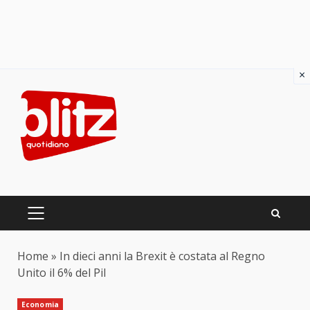
×
Skip
to
content
PRIMARY
MENU
Home
»
In dieci anni la Brexit è costata al Regno
Unito il 6% del Pil
Economia