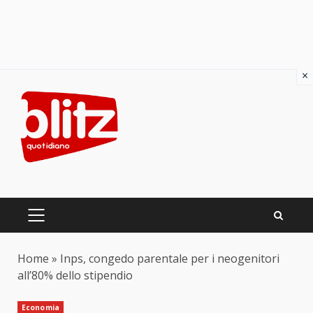
×
Skip
to
content
PRIMARY
MENU
Home
»
Inps, congedo parentale per i neogenitori
all’80% dello stipendio
Economia