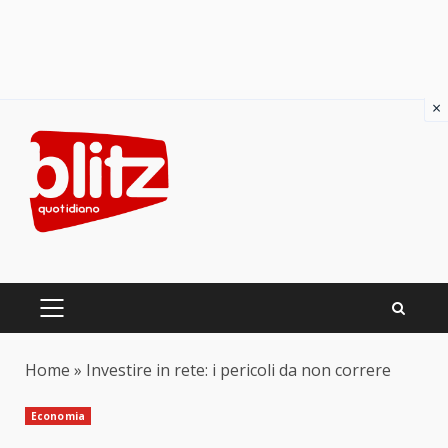
×
Skip
to
content
PRIMARY
MENU
Home
»
Investire in rete: i pericoli da non correre
Economia