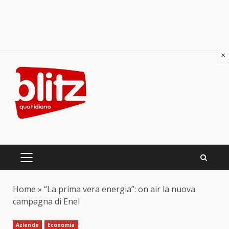
×
Skip
to
content
PRIMARY
MENU
Home
»
“La prima vera energia”: on air la nuova
campagna di Enel
Aziende
Economia