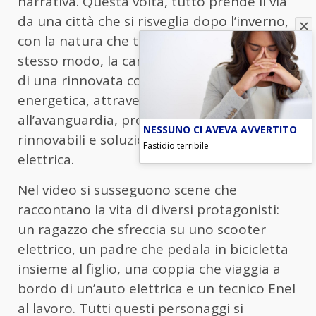
narrativa. Questa volta, tutto prende il via
da una città che si risveglia dopo l’inverno,
con la natura che torna a nuova vita. Allo
stesso modo, la campagna racconta l’inizio
di una rinnovata consapevolezza
energetica, attraverso servizi
all’avanguardia, produzione da fonti
NESSUNO CI AVEVA AVVERTITO
rinnovabili e soluzioni per la mobilità
Fastidio terribile
elettrica.
Nel video si susseguono scene che
raccontano la vita di diversi protagonisti:
un ragazzo che sfreccia su uno scooter
elettrico, un padre che pedala in bicicletta
insieme al figlio, una coppia che viaggia a
bordo di un’auto elettrica e un tecnico Enel
al lavoro. Tutti questi personaggi si