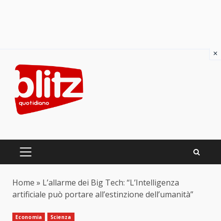
×
Skip
to
content
PRIMARY
MENU
Home
»
L’allarme dei Big Tech: “L’Intelligenza
artificiale può portare all’estinzione dell’umanità”
Economia
Scienza