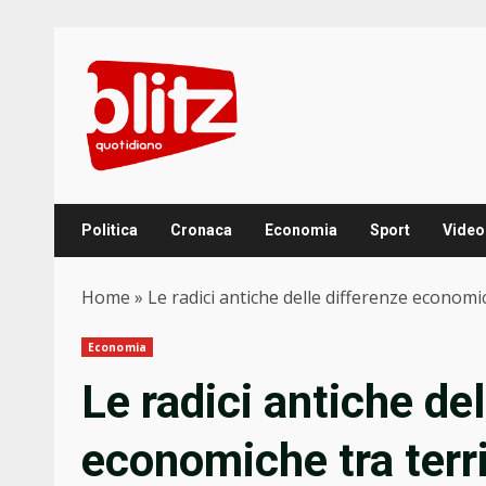
Skip
to
content
Politica
Cronaca
Economia
Sport
Video
Home
»
Le radici antiche delle differenze economich
Economia
Le radici antiche de
economiche tra territ