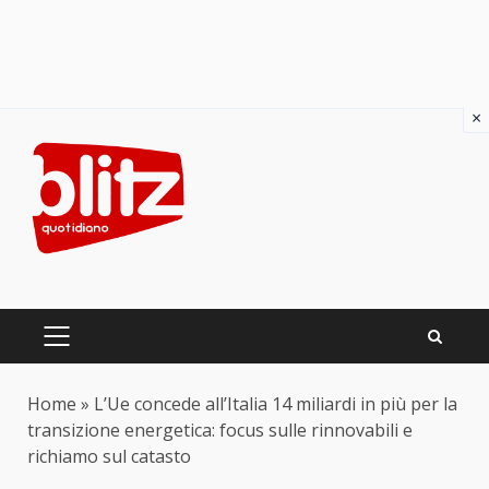
×
Skip
to
content
PRIMARY
MENU
Home
»
L’Ue concede all’Italia 14 miliardi in più per la
transizione energetica: focus sulle rinnovabili e
richiamo sul catasto