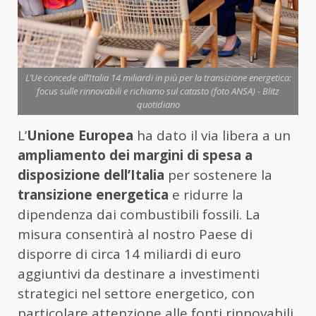
L’Ue concede all’Italia 14 miliardi in più per la transizione energetica:
focus sulle rinnovabili e richiamo sul catasto (foto ANSA) - Blitz
quotidiano
L’
Unione Europea
ha dato il via libera a un
ampliamento dei margini di spesa a
disposizione dell’Italia
per sostenere la
transizione energetica
e ridurre la
dipendenza dai combustibili fossili. La
misura consentirà al nostro Paese di
disporre di circa 14 miliardi di euro
aggiuntivi da destinare a investimenti
strategici nel settore energetico, con
particolare attenzione alle fonti rinnovabili,