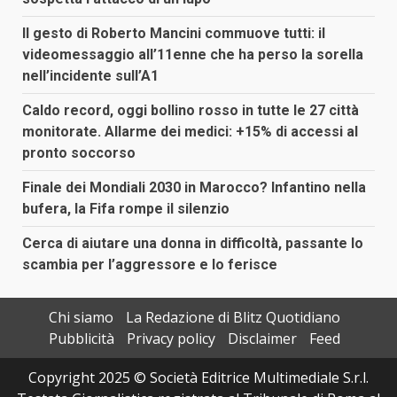
Il gesto di Roberto Mancini commuove tutti: il
videomessaggio all’11enne che ha perso la sorella
nell’incidente sull’A1
Caldo record, oggi bollino rosso in tutte le 27 città
monitorate. Allarme dei medici: +15% di accessi al
pronto soccorso
Finale dei Mondiali 2030 in Marocco? Infantino nella
bufera, la Fifa rompe il silenzio
Cerca di aiutare una donna in difficoltà, passante lo
scambia per l’aggressore e lo ferisce
Chi siamo
La Redazione di Blitz Quotidiano
Pubblicità
Privacy policy
Disclaimer
Feed
Copyright 2025 © Società Editrice Multimediale S.r.l.