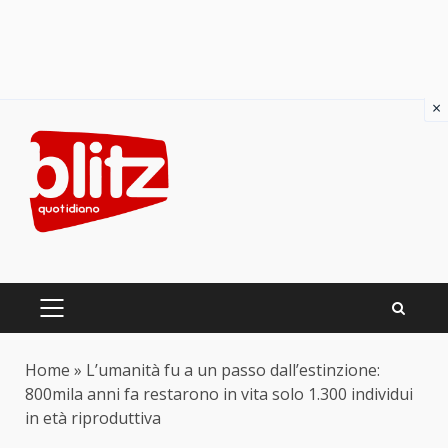
×
Skip
to
content
PRIMARY
MENU
Home
»
L’umanità fu a un passo dall’estinzione:
800mila anni fa restarono in vita solo 1.300 individui
in età riproduttiva