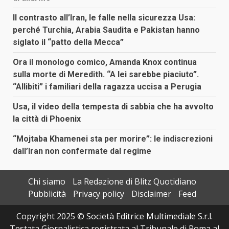
Il contrasto all’Iran, le falle nella sicurezza Usa:
perché Turchia, Arabia Saudita e Pakistan hanno
siglato il “patto della Mecca”
Ora il monologo comico, Amanda Knox continua
sulla morte di Meredith. “A lei sarebbe piaciuto”.
“Allibiti” i familiari della ragazza uccisa a Perugia
Usa, il video della tempesta di sabbia che ha avvolto
la città di Phoenix
“Mojtaba Khamenei sta per morire”: le indiscrezioni
dall’Iran non confermate dal regime
Chi siamo
La Redazione di Blitz Quotidiano
Pubblicità
Privacy policy
Disclaimer
Feed
Copyright 2025 © Società Editrice Multimediale S.r.l.
Testata Giornalistica registrata al Tribunale di Roma al