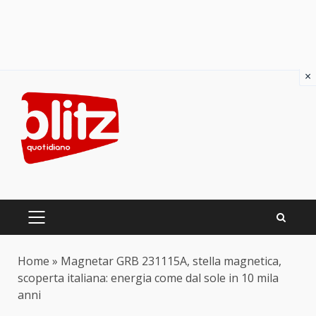
×
Skip
to
content
PRIMARY
MENU
Home
»
Magnetar GRB 231115A, stella magnetica,
scoperta italiana: energia come dal sole in 10 mila
anni