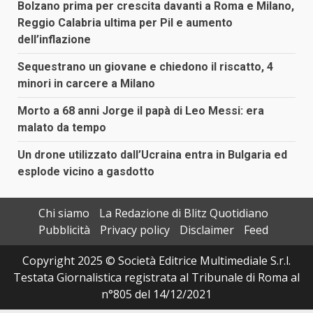
Bolzano prima per crescita davanti a Roma e Milano,
Reggio Calabria ultima per Pil e aumento
dell’inflazione
Sequestrano un giovane e chiedono il riscatto, 4
minori in carcere a Milano
Morto a 68 anni Jorge il papà di Leo Messi: era
malato da tempo
Un drone utilizzato dall’Ucraina entra in Bulgaria ed
esplode vicino a gasdotto
Chi siamo
La Redazione di Blitz Quotidiano
Pubblicità
Privacy policy
Disclaimer
Feed
Copyright 2025 © Società Editrice Multimediale S.r.l.
Testata Giornalistica registrata al Tribunale di Roma al
n°805 del 14/12/2021