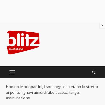
×
Skip
to
content
PRIMARY
MENU
Home
»
Monopattini, i sondaggi decretano la stretta
ai politici ignavi amici di uber: casco, targa,
assicurazione