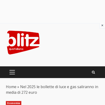
×
Skip
to
content
PRIMARY
MENU
Home
»
Nel 2025 le bollette di luce e gas saliranno in
media di 272 euro
Economia